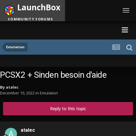
LaunchBox
Toggl
navig
COMMUNITY FORUMS
Emulation
PCSX2 + Sinden besoin d'aide
By
atalec
December 10, 2022
in
Emulation
Reply to this topic
atalec