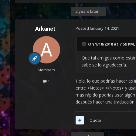
2 years later...
Arkanet
Posted
January 14, 2021
On 1/18/2018 at 7:59 PM,
Que tal amigos como están,
sabe se lo agradecería.
Members
Hola, lo que podrías hacer es i
1
entre <Notes> </Notes> y usar 
mas rápido podrías usar algún
después hacer una traducción 
Quote