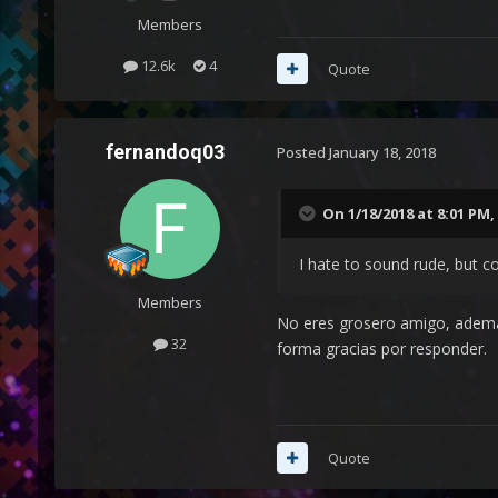
Members
12.6k
4
Quote
fernandoq03
Posted
January 18, 2018
On 1/18/2018 at 8:01 PM,
I hate to sound rude, but co
Members
No eres grosero amigo, además
32
forma gracias por responder.
Quote