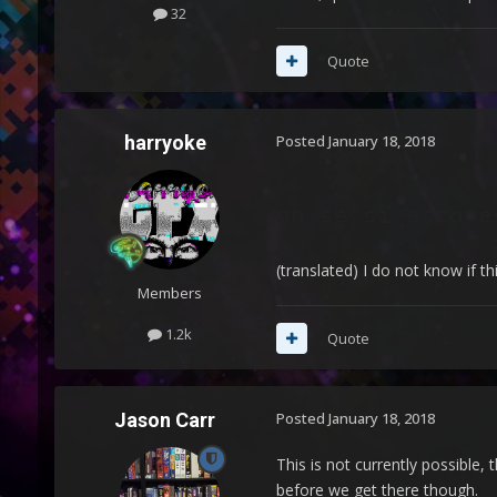
32
Quote
harryoke
Posted
January 18, 2018
no sé si esto e
(translated) I do not know if thi
Members
1.2k
Quote
Jason Carr
Posted
January 18, 2018
This is not currently possible,
before we get there though.