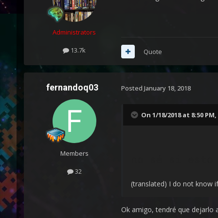
Administrators
13.7k
Quote
fernandoq03
Posted
January 18, 2018
On 1/18/2018 at 8:50 PM,
Members
no sé si esto
32
(translated) I do not know if 
Ok amigo, tendré que dejarlo 