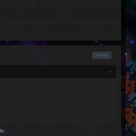
Author
és.