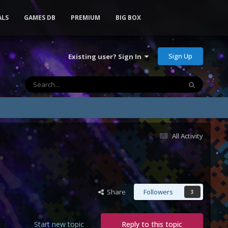
ALS
GAMES DB
PREMIUM
BIG BOX
Sign Up
Existing user? Sign In
All Activity
Share
Followers
3
Start new topic
Reply to this topic