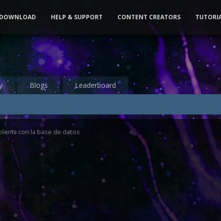
DOWNLOAD
HELP & SUPPORT
CONTENT CREATORS
TUTORI
y
Blogs
Leaderboard
blema con la base de datos