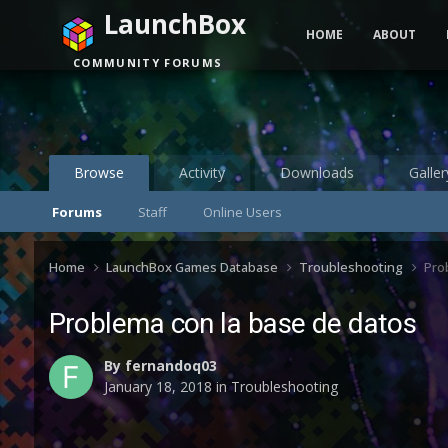
LaunchBox
HOME
ABOUT
COMMUNITY FORUMS
Browse
Activity
Downloads
Galler
Forums
Staff
Online Users
Home
LaunchBox Games Database
Troubleshooting
Pro
Problema con la base de datos
By
fernandoq03
January 18, 2018
in
Troubleshooting